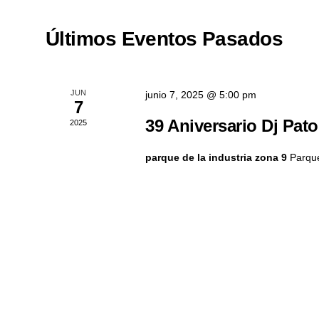
la
vistas
palabra
Últimos Eventos Pasados
clave.
de
Eventos
JUN
junio 7, 2025 @ 5:00 pm
7
39 Aniversario Dj Pa
2025
parque de la industria zona 9
Parque